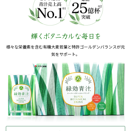
青汁を使ったおいしいレシピ『もちもち水ま
2026.06.26
んじゅう』を追加しました。
青汁を使ったおいしいレシピ『たことえびの
2026.05.26
わさびマヨソース和え』を追加しました。
様々な栄養素を含む有機大麦若葉と
特許ゴールデンバランスが元
青汁を使ったおいしいレシピ『アスパラベー
2026.04.26
気をサポート。
コンの洋風焼うどん』を追加しました。
青汁を使ったおいしいレシピ『豚肉と新玉ね
2026.03.26
ぎのピリ辛南蛮』を追加しました。
青汁を使ったおいしいレシピ『キャベツのぷ
2026.02.26
るぷる水餃子』を追加しました。
青汁を使ったおいしいレシピ『ふんわりみか
2026.01.26
んケーキ』を追加しました。