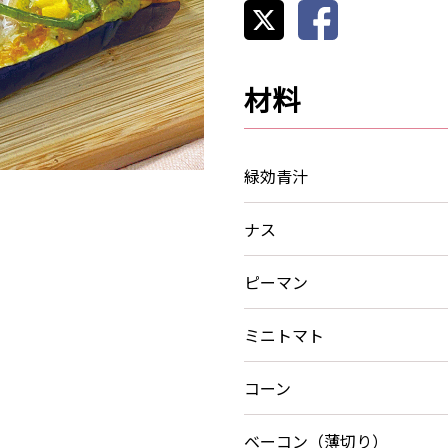
材料
緑効青汁
ナス
ピーマン
ミニトマト
コーン
ベーコン（薄切り）