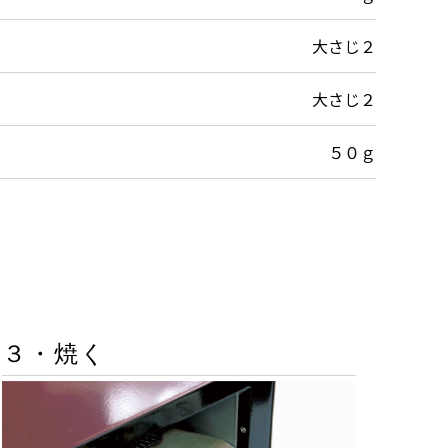
大さじ２
大さじ２
５０ｇ
３・焼く