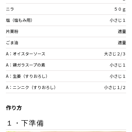
ニラ
５０ｇ
塩（塩もみ用）
小さじ１
片栗粉
適量
ごま油
適量
A：オイスターソース
大さじ２/３
A：鶏ガラスープの素
小さじ１
A：生姜（すりおろし）
小さじ１
A：ニンニク（すりおろし）
小さじ１/２
作り方
１・下準備