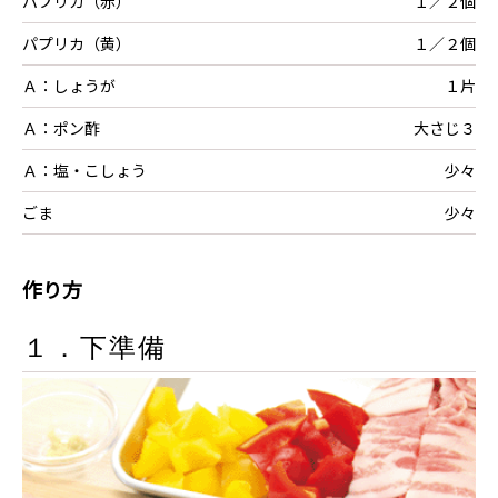
パプリカ（赤）
１／２個
パプリカ（黄）
１／２個
Ａ：しょうが
１片
Ａ：ポン酢
大さじ３
Ａ：塩・こしょう
少々
ごま
少々
作り方
１．下準備