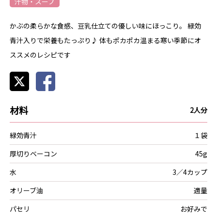
汁物・スープ
かぶの柔らかな食感、豆乳仕立ての優しい味にほっこり。 緑効
青汁入りで栄養もたっぷり♪ 体もポカポカ温まる寒い季節にオ
ススメのレシピです
材料
2人分
緑効青汁
１袋
厚切りベーコン
45g
水
3／4カップ
オリーブ油
適量
パセリ
お好みで