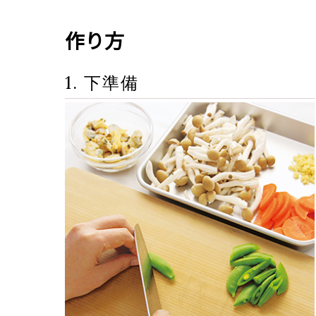
作り方
1. 下準備