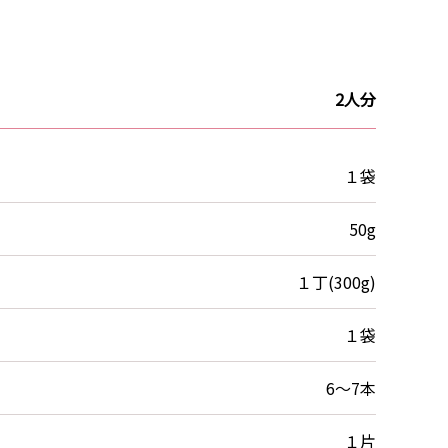
2人分
１袋
50g
１丁(300g)
１袋
6～7本
１片