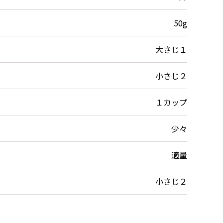
50g
大さじ１
小さじ２
１カップ
少々
適量
小さじ２