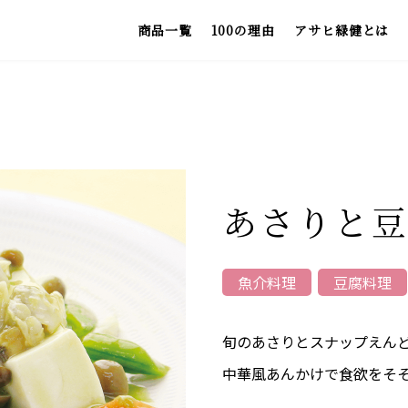
商品一覧
100の理由
アサヒ緑健とは
お
あさりと
魚介料理
豆腐料理
旬のあさりとスナップえん
中華風あんかけで食欲をそそ