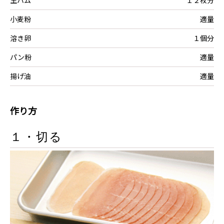
小麦粉
適量
溶き卵
１個分
パン粉
適量
揚げ油
適量
作り方
１・切る