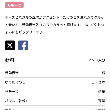
野菜料理
チーズとバジルの風味がアクセント！たけのこを生ハムでクルッ
と巻いて、緑効青汁入りの衣でカラっと揚げます。おかずやおつ
まみにもピッタリです♪
材料
２～３人分
緑効青汁
１袋
ゆでたけのこ
１／２本
粉チーズ
適量
バジル（乾燥）
適量
生ハム
１２枚分