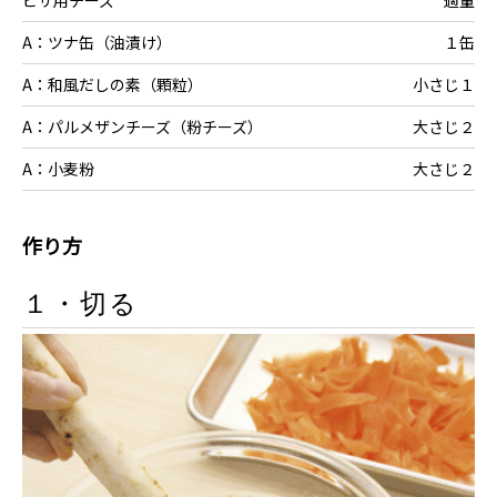
A：ツナ缶（油漬け）
１缶
A：和風だしの素（顆粒）
小さじ１
A：パルメザンチーズ（粉チーズ）
大さじ２
A：小麦粉
大さじ２
作り方
１・切る