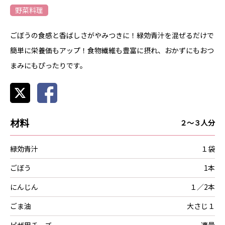
野菜料理
ごぼうの食感と香ばしさがやみつきに！緑効青汁を混ぜるだけで
簡単に栄養価もアップ！食物繊維も豊富に摂れ、おかずにもおつ
まみにもぴったりです。
材料
２～３人分
緑効青汁
１袋
ごぼう
1本
にんじん
１／2本
ごま油
大さじ１
ピザ用チーズ
適量